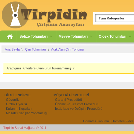
Tüm Kategoriler
Sebze Tohumları
Meyve Tohumları
Çiçek Tohumları
Ana Sayfa
\
Çim Tohumları
\
Açık Alan Çim Tohumu
Aradığınız Kriterlere uyan ürün bulunamamıştır !
BİLGİLENDİRME
MÜŞTERİ HİZMETLERİ
Güvenlik
Garanti Prosedürü
Gizlilik Uyarısı
Ödeme ve Teslimat Prosedürü
Kullanım Koşulları
İptal, İade ve Değişim Prosedürü
Mesafeli Satışlar Yönetmeliği
Domates Tohumu
|
Domates Fides
Tirpidin Sanal Mağaza © 2011