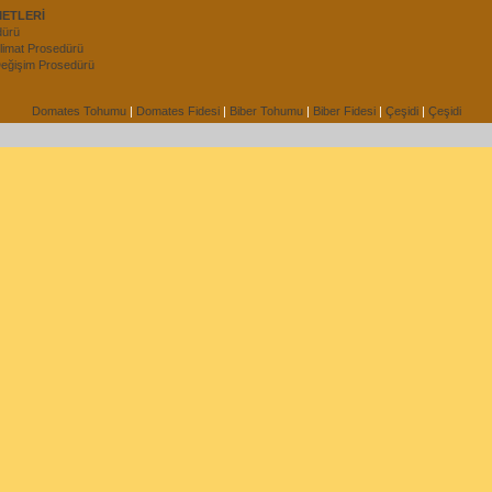
METLERİ
dürü
imat Prosedürü
 Değişim Prosedürü
Domates Tohumu
|
Domates Fidesi
|
Biber Tohumu
|
Biber Fidesi
|
Çeşidi
|
Çeşidi