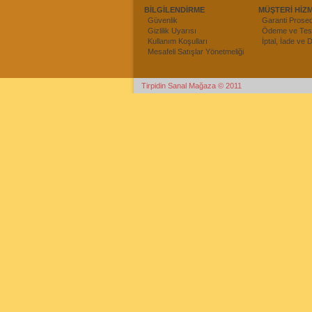
BİLGİLENDİRME
MÜŞTERİ HİZ
Güvenlik
Garanti Prose
Gizlilik Uyarısı
Ödeme ve Tesl
Kullanım Koşulları
İptal, İade ve
Mesafeli Satışlar Yönetmeliği
Tirpidin Sanal Mağaza © 2011