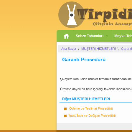
Sebze Tohumları
Meyve Toh
Ana Sayfa
\
MÜŞTERİ HİZMETLERİ
\
Garant
Garanti Prosedürü
Şikayete konu olan ürünler firmamız tarafından ince
Üretime dayalı bir hata içerdiği takdirde iadesi alınır
Diğer MÜŞTERİ HİZMETLERİ
Ödeme ve Teslimat Prosedürü
İptal, İade ve Değişim Prosedürü