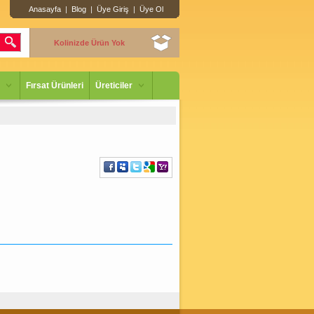
Anasayfa
|
Blog
|
Üye Giriş
|
Üye Ol
Kolinizde Ürün Yok
Fırsat Ürünleri
Üreticiler