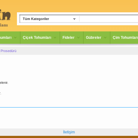
Tüm Kategoriler
umları
Çiçek Tohumları
Fideler
Gübreler
Çim Tohumları
i Prosedürü
lenir.
.
İletişim