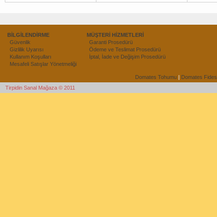
BİLGİLENDİRME
MÜŞTERİ HİZMETLERİ
Güvenlik
Garanti Prosedürü
Gizlilik Uyarısı
Ödeme ve Teslimat Prosedürü
Kullanım Koşulları
İptal, İade ve Değişim Prosedürü
Mesafeli Satışlar Yönetmeliği
Domates Tohumu
|
Domates Fides
Tirpidin Sanal Mağaza © 2011