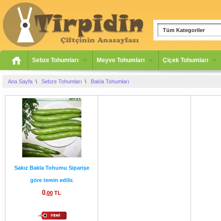
Tüm Kategoriler
Sebze Tohumları
Meyve Tohumları
Çiçek Tohumları
Ana Sayfa
\
Sebze Tohumları
\
Bakla Tohumları
Sakız Bakla Tohumu Siparişe
göre temin edilir.
0
.
00
TL