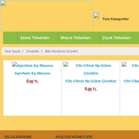
Tüm Kategoriler
Sebze Tohumları
Meyve Tohumları
Çiçek Tohumları
Ana Sayfa
\
Üreticiler
\
Bitki Besleme Ürünleri
Agrofarm Aşı Macunu
0
Cifo Cifovir Np Gübre Çözeltisi
Cifo Cif
.
00
TL
0
.
00
TL
BİLGİLENDİRME
MÜŞTERİ HİZMETLERİ