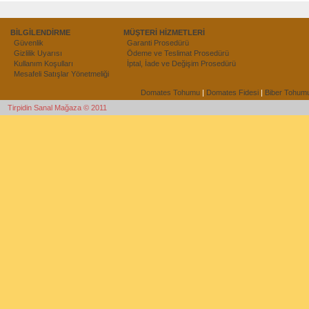
BİLGİLENDİRME
MÜŞTERİ HİZMETLERİ
Güvenlik
Garanti Prosedürü
Gizlilik Uyarısı
Ödeme ve Teslimat Prosedürü
Kullanım Koşulları
İptal, İade ve Değişim Prosedürü
Mesafeli Satışlar Yönetmeliği
Domates Tohumu
|
Domates Fidesi
|
Biber Tohum
Tirpidin Sanal Mağaza © 2011