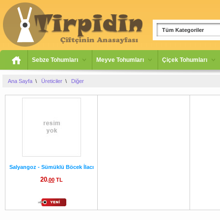
Tüm Kategoriler
Sebze Tohumları
Meyve Tohumları
Çiçek Tohumları
Ana Sayfa
\
Üreticiler
\
Diğer
Salyangoz - Sümüklü Böcek İlacı
20
.
00
TL